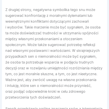
Z drugiej strony, negatywna symbolika tego snu może
sugerować konfrontację z moralnymi dylematami lub
wewnętrznymi konfliktami dotyczącymi zachowań
i wyborów. Takie marzenie może być sygnałem, że osoba
ta może doświadczać trudności w utrzymaniu spójności
między własnymi przekonaniami a otoczeniem
społecznym. Może także sugerować potrzebę refleksji
nad własnymi postawami i wartościami. W skrajniejszych
przypadkach sen o niemoralności może być sygnałem,
że osoba ta potrzebuje wsparcia w podjęciu trudnych
decyzji oraz w rozwijaniu umiejętności rozróżniania między
tym, co jest moralnie słuszne, a tym, co jest nieetyczne.
Ważne jest, aby zwrócić uwagę na własne przekonania
i intuicję, które sen o niemoralności może przynieść,
oraz podjąć odpowiednie kroki w celu zdrowego
przetworzenia tych doświadczeń.
Sennik przedstawia ogólne znaczenia snów a interpretacja