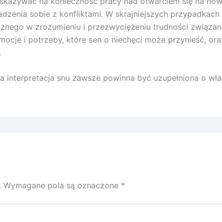
wskazywać na konieczność pracy nad otwarciem się na no
enia sobie z konfliktami. W skrajniejszych przypadkach 
znego w zrozumieniu i przezwyciężeniu trudności związany
ocje i potrzeby, które sen o niechęci może przynieść, or
.
 interpretacja snu zawsze powinna być uzupełniona o włas
.
Wymagane pola są oznaczone
*