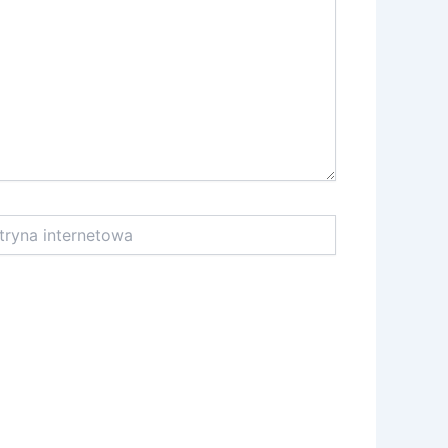
na
netowa