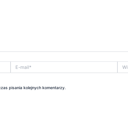
E-
Witry
mail*
inter
zas pisania kolejnych komentarzy.