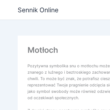
Przejdź
Sennik Online
do
treści
Motłoch
Pozytywna symbolika snu o motłochu może n
znanego z luźnego i beztroskiego zachowan
chwili. To może być znak, że potrafisz cies
reprezentować Twoje pragnienie odcięcia s
jako symbol swobody może również odzwierc
od oczekiwań społecznych.