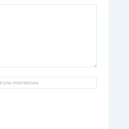
na
netowa