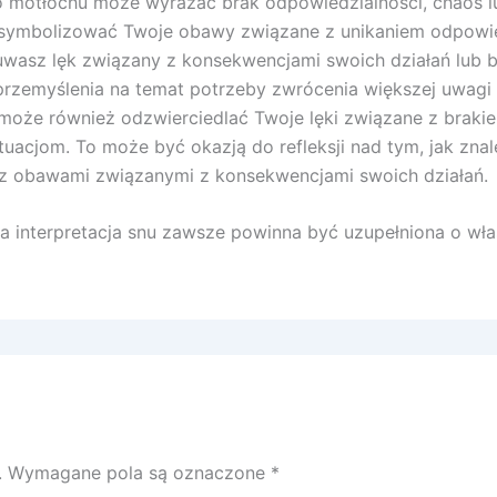
 o motłochu może wyrażać brak odpowiedzialności, chaos
 symbolizować Twoje obawy związane z unikaniem odpowie
wasz lęk związany z konsekwencjami swoich działań lub 
rzemyślenia na temat potrzeby zwrócenia większej uwagi 
może również odzwierciedlać Twoje lęki związane z braki
ytuacjom. To może być okazją do refleksji nad tym, jak 
e z obawami związanymi z konsekwencjami swoich działań.
 interpretacja snu zawsze powinna być uzupełniona o włas
.
Wymagane pola są oznaczone
*