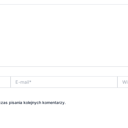
E-
Witry
mail*
inter
zas pisania kolejnych komentarzy.