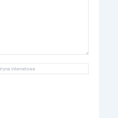
na
netowa