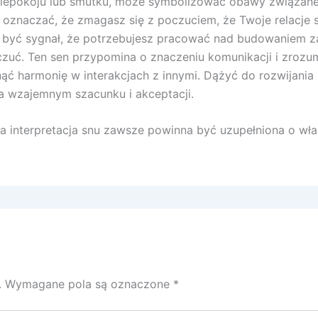
 niepokoju lub smutku, może symbolizować obawy związane 
znaczać, że zmagasz się z poczuciem, że Twoje relacje są 
 to być sygnał, że potrzebujesz pracować nad budowaniem z
zuć. Ten sen przypomina o znaczeniu komunikacji i zrozum
nąć harmonię w interakcjach z innymi. Dążyć do rozwijania
na wzajemnym szacunku i akceptacji.
 interpretacja snu zawsze powinna być uzupełniona o włas
.
Wymagane pola są oznaczone
*