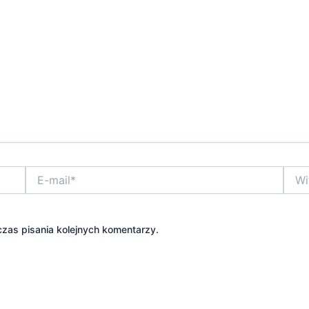
E-
Witry
mail*
inter
zas pisania kolejnych komentarzy.