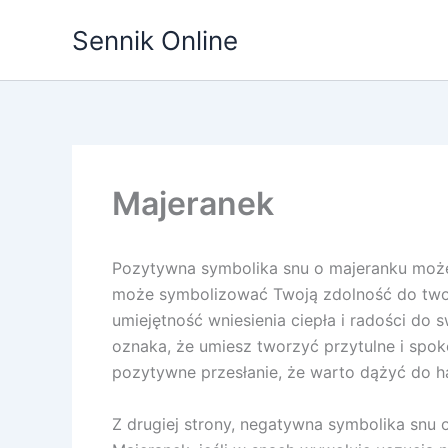
Przejdź
Sennik Online
do
treści
Majeranek
Pozytywna symbolika snu o majeranku może o
może symbolizować Twoją zdolność do tworz
umiejętność wniesienia ciepła i radości do 
oznaka, że umiesz tworzyć przytulne i spo
pozytywne przesłanie, że warto dążyć do ha
Z drugiej strony, negatywna symbolika snu 