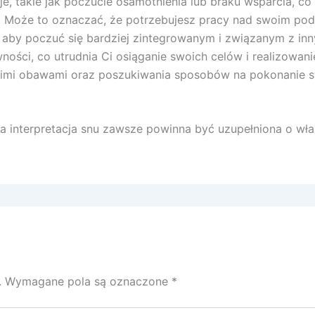
takie jak poczucie osamotnienia lub braku wsparcia, co
 Może to oznaczać, że potrzebujesz pracy nad swoim podej
i, aby poczuć się bardziej zintegrowanym i związanym z in
ności, co utrudnia Ci osiąganie swoich celów i realizowa
woimi obawami oraz poszukiwania sposobów na pokonanie sw
 interpretacja snu zawsze powinna być uzupełniona o włas
.
Wymagane pola są oznaczone
*