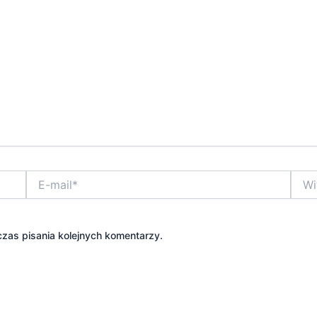
E-
Witry
mail*
inter
zas pisania kolejnych komentarzy.