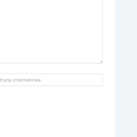
na
netowa