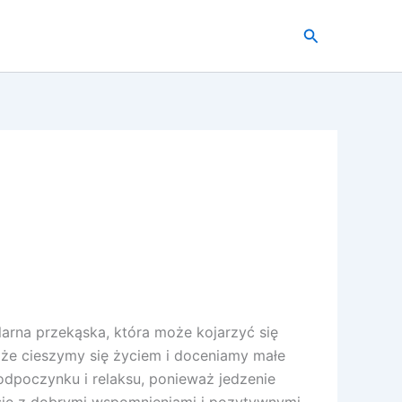
Szukaj
rna przekąska, która może kojarzyć się
 że cieszymy się życiem i doceniamy małe
dpoczynku i relaksu, ponieważ jedzenie
 się z dobrymi wspomnieniami i pozytywnymi