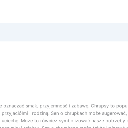
 oznaczać smak, przyjemność i zabawę. Chrupsy to popula
przyjaciółmi i rodziną. Sen o chrupkach może sugerować,
i uciechę. Może to również symbolizować nasze potrzeby o
dpoczynku i relaksu. Sen o chrupkach może także kojarzyć