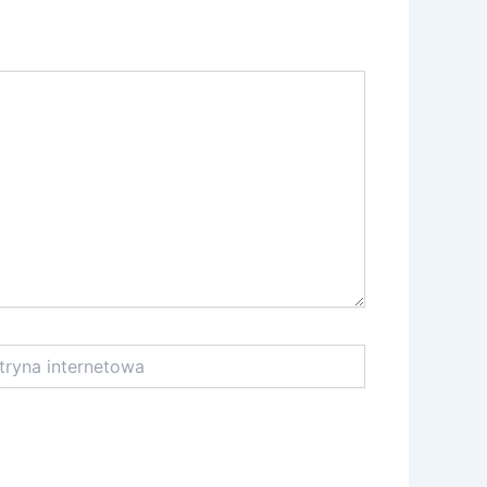
na
netowa