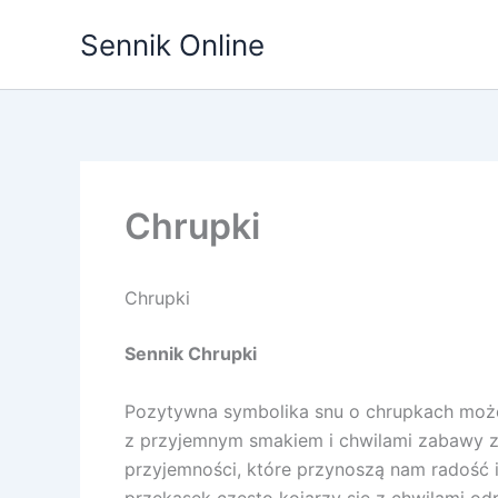
Przejdź
Sennik Online
do
treści
Chrupki
Chrupki
Sennik Chrupki
Pozytywna symbolika snu o chrupkach może
z przyjemnym smakiem i chwilami zabawy z 
przyjemności, które przynoszą nam radość 
przekąsek często kojarzy się z chwilami o