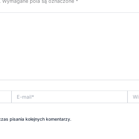
.
Wymagane pola są oznaczone
*
E-
Witry
mail*
inter
zas pisania kolejnych komentarzy.