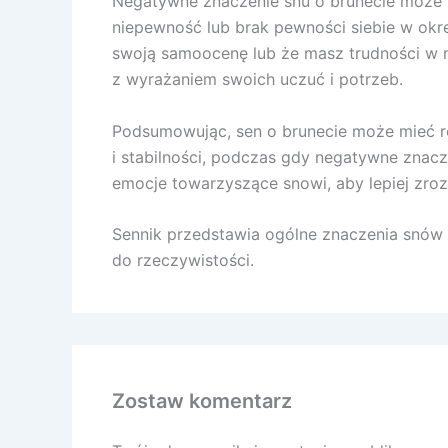
Negatywne znaczenie snu o brunecie może n
niepewność lub brak pewności siebie w okr
swoją samoocenę lub że masz trudności w n
z wyrażaniem swoich uczuć i potrzeb.
Podsumowując, sen o brunecie może mieć ró
i stabilności, podczas gdy negatywne znacz
emocje towarzyszące snowi, aby lepiej zroz
Sennik przedstawia ogólne znaczenia snów a
do rzeczywistości.
Zostaw komentarz