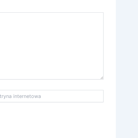
na
netowa