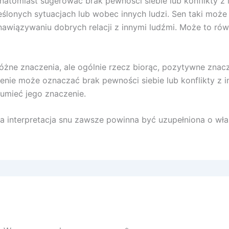
atomiast sugerować brak pewności siebie lub konflikty z
eślonych sytuacjach lub wobec innych ludzi. Sen taki moż
awiązywaniu dobrych relacji z innymi ludźmi. Może to ró
żne znaczenia, ale ogólnie rzecz biorąc, pozytywne znacz
enie może oznaczać brak pewności siebie lub konflikty z 
umieć jego znaczenie.
 interpretacja snu zawsze powinna być uzupełniona o włas