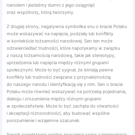
narodem i jesteśmy dumni z jego osiągnięć
oraz wspólnoty, którą tworzymy.
Z drugiej strony, negatywna symbolika snu o bracie Polaku
może wskazywać na napięcia, podziały lub konflikty
w kontekście tożsamości narodowej. Sen ten może
odzwierciedlać trudności, które napotykamy w związku
z naszą tożsamością narodową, takie jak stereotypy,
uprzedzenia lub napięcia między różnymi grupami
społecznymi. Może to być sygnał, że istnieją pewne
konflikty lub trudności związane z przynależnością
do naszego narodu i identyfikacją się z nim. Sen o bracie
Polaku może również wskazywać na potrzebę pojednania,
dialogu i zrozumienia między różnymi grupami
w społeczeństwie. Może to być zachęta do otwartości
i akceptacji różnorodności, aby budować wspólne
porozumienie i wzajemne szacunek.
Sennik przedstawia ogólne znaczenia snów a interpretacja