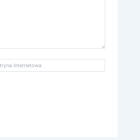
na
netowa