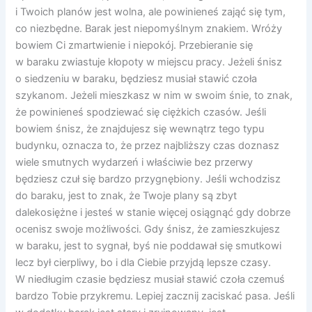
i Twoich planów jest wolna, ale powinieneś zająć się tym,
co niezbędne. Barak jest niepomyślnym znakiem. Wróży
bowiem Ci zmartwienie i niepokój. Przebieranie się
w baraku zwiastuje kłopoty w miejscu pracy. Jeżeli śnisz
o siedzeniu w baraku, będziesz musiał stawić czoła
szykanom. Jeżeli mieszkasz w nim w swoim śnie, to znak,
że powinieneś spodziewać się ciężkich czasów. Jeśli
bowiem śnisz, że znajdujesz się wewnątrz tego typu
budynku, oznacza to, że przez najbliższy czas doznasz
wiele smutnych wydarzeń i właściwie bez przerwy
będziesz czuł się bardzo przygnębiony. Jeśli wchodzisz
do baraku, jest to znak, że Twoje plany są zbyt
dalekosiężne i jesteś w stanie więcej osiągnąć gdy dobrze
ocenisz swoje możliwości. Gdy śnisz, że zamieszkujesz
w baraku, jest to sygnał, byś nie poddawał się smutkowi
lecz był cierpliwy, bo i dla Ciebie przyjdą lepsze czasy.
W niedługim czasie będziesz musiał stawić czoła czemuś
bardzo Tobie przykremu. Lepiej zacznij zaciskać pasa. Jeśli