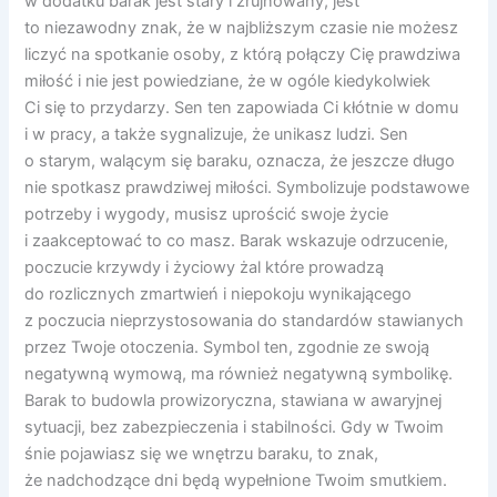
w dodatku barak jest stary i zrujnowany, jest
to niezawodny znak, że w najbliższym czasie nie możesz
liczyć na spotkanie osoby, z którą połączy Cię prawdziwa
miłość i nie jest powiedziane, że w ogóle kiedykolwiek
Ci się to przydarzy. Sen ten zapowiada Ci kłótnie w domu
i w pracy, a także sygnalizuje, że unikasz ludzi. Sen
o starym, walącym się baraku, oznacza, że jeszcze długo
nie spotkasz prawdziwej miłości. Symbolizuje podstawowe
potrzeby i wygody, musisz uprościć swoje życie
i zaakceptować to co masz. Barak wskazuje odrzucenie,
poczucie krzywdy i życiowy żal które prowadzą
do rozlicznych zmartwień i niepokoju wynikającego
z poczucia nieprzystosowania do standardów stawianych
przez Twoje otoczenia. Symbol ten, zgodnie ze swoją
negatywną wymową, ma również negatywną symbolikę.
Barak to budowla prowizoryczna, stawiana w awaryjnej
sytuacji, bez zabezpieczenia i stabilności. Gdy w Twoim
śnie pojawiasz się we wnętrzu baraku, to znak,
że nadchodzące dni będą wypełnione Twoim smutkiem.