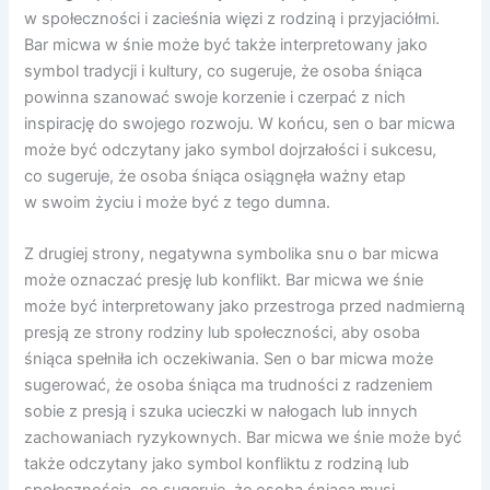
w społeczności i zacieśnia więzi z rodziną i przyjaciółmi.
Bar micwa w śnie może być także interpretowany jako
symbol tradycji i kultury, co sugeruje, że osoba śniąca
powinna szanować swoje korzenie i czerpać z nich
inspirację do swojego rozwoju. W końcu, sen o bar micwa
może być odczytany jako symbol dojrzałości i sukcesu,
co sugeruje, że osoba śniąca osiągnęła ważny etap
w swoim życiu i może być z tego dumna.
Z drugiej strony, negatywna symbolika snu o bar micwa
może oznaczać presję lub konflikt. Bar micwa we śnie
może być interpretowany jako przestroga przed nadmierną
presją ze strony rodziny lub społeczności, aby osoba
śniąca spełniła ich oczekiwania. Sen o bar micwa może
sugerować, że osoba śniąca ma trudności z radzeniem
sobie z presją i szuka ucieczki w nałogach lub innych
zachowaniach ryzykownych. Bar micwa we śnie może być
także odczytany jako symbol konfliktu z rodziną lub