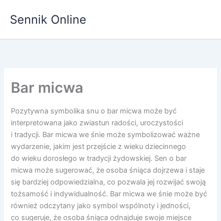
Przejdź
Sennik Online
do
treści
Bar micwa
Pozytywna symbolika snu o bar micwa może być
interpretowana jako zwiastun radości, uroczystości
i tradycji. Bar micwa we śnie może symbolizować ważne
wydarzenie, jakim jest przejście z wieku dziecinnego
do wieku dorosłego w tradycji żydowskiej. Sen o bar
micwa może sugerować, że osoba śniąca dojrzewa i staje
się bardziej odpowiedzialna, co pozwala jej rozwijać swoją
tożsamość i indywidualność. Bar micwa we śnie może być
również odczytany jako symbol wspólnoty i jedności,
co sugeruje, że osoba śniąca odnajduje swoje miejsce