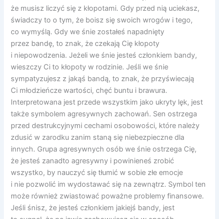
że musisz liczyć się z kłopotami. Gdy przed nią uciekasz,
świadczy to o tym, że boisz się swoich wrogów i tego,
co wymyślą. Gdy we śnie zostałeś napadnięty
przez bandę, to znak, że czekają Cię kłopoty
i niepowodzenia. Jeżeli we śnie jesteś członkiem bandy,
wieszczy Ci to kłopoty w rodzinie. Jeśli we śnie
sympatyzujesz z jakąś bandą, to znak, że przyświecają
Ci młodzieńcze wartości, chęć buntu i brawura.
Interpretowana jest przede wszystkim jako ukryty lęk, jest
także symbolem agresywnych zachowań. Sen ostrzega
przed destrukcyjnymi cechami osobowości, które należy
zdusić w zarodku zanim staną się niebezpieczne dla
innych. Grupa agresywnych osób we śnie ostrzega Cię,
że jesteś zanadto agresywny i powinieneś zrobić
wszystko, by nauczyć się tłumić w sobie złe emocje
i nie pozwolić im wydostawać się na zewnątrz. Symbol ten
może również zwiastować poważne problemy finansowe.
Jeśli śnisz, że jesteś członkiem jakiejś bandy, jest