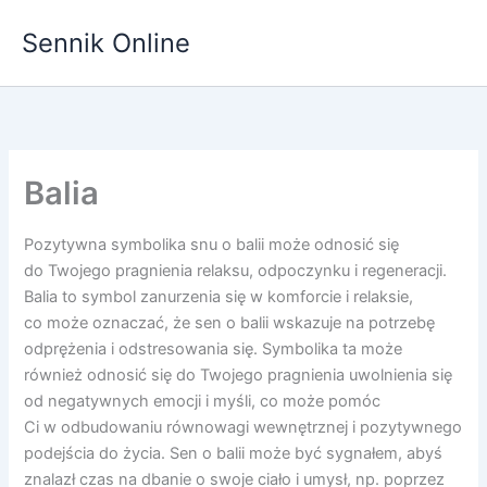
Przejdź
Sennik Online
do
treści
Balia
Pozytywna symbolika snu o balii może odnosić się
do Twojego pragnienia relaksu, odpoczynku i regeneracji.
Balia to symbol zanurzenia się w komforcie i relaksie,
co może oznaczać, że sen o balii wskazuje na potrzebę
odprężenia i odstresowania się. Symbolika ta może
również odnosić się do Twojego pragnienia uwolnienia się
od negatywnych emocji i myśli, co może pomóc
Ci w odbudowaniu równowagi wewnętrznej i pozytywnego
podejścia do życia. Sen o balii może być sygnałem, abyś
znalazł czas na dbanie o swoje ciało i umysł, np. poprzez