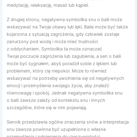
medytację, relaksację, masaż lub kąpiel.
Z drugiej strony, negatywna symbolika snu o balii może
wskazywać na Twoje obawy lub lęki. Balia może być także
kojarzona z sytuacją zagrożenia, gdy człowiek zostaje
zanurzony pod wodą i może mieć trudności
z oddychaniem. Symbolika ta może oznaczać
Twoje poczucie zagrożenia lub zagubienia, a sen o balii
może być sygnałem, abyś poradził sobie z lękiem lub
problemem, który cię niepokoi. Może to również
wskazywać na potrzebę uwolnienia się od negatywnych
emocji i przemyślenia swojego życia, aby znaleźć
równowagę i spokój. Jednak negatywna symbolika snu
o balii zawsze zależy od kontekstu snu i innych
szczegółów, które się w nim pojawiają.
Sennik przedstawia ogólne znaczenia snów a interpretacja
snu zawsze powinna być uzupełniona o własne
przemyślenia i odniesienia do rzeczywistości.