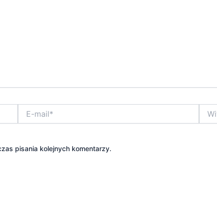
E-
Witry
mail*
inter
zas pisania kolejnych komentarzy.