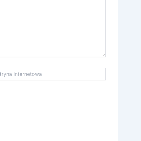
na
netowa