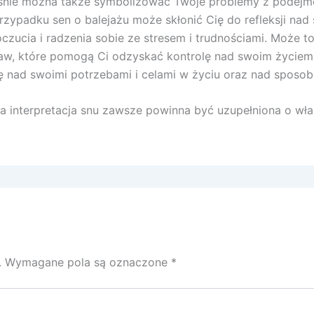
śnie można także symbolizować Twoje problemy z podejm
zypadku sen o balejażu może skłonić Cię do refleksji nad
zucia i radzenia sobie ze stresem i trudnościami. Może
staw, które pomogą Ci odzyskać kontrolę nad swoim życiem
 nad swoimi potrzebami i celami w życiu oraz nad sposobam
 interpretacja snu zawsze powinna być uzupełniona o włas
.
Wymagane pola są oznaczone
*