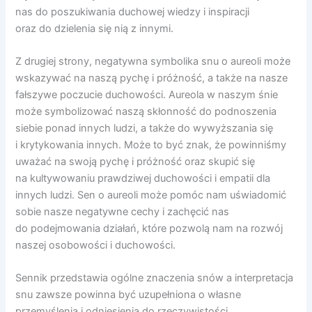
nas do poszukiwania duchowej wiedzy i inspiracji
oraz do dzielenia się nią z innymi.
Z drugiej strony, negatywna symbolika snu o aureoli może
wskazywać na naszą pychę i próżność, a także na nasze
fałszywe poczucie duchowości. Aureola w naszym śnie
może symbolizować naszą skłonność do podnoszenia
siebie ponad innych ludzi, a także do wywyższania się
i krytykowania innych. Może to być znak, że powinniśmy
uważać na swoją pychę i próżność oraz skupić się
na kultywowaniu prawdziwej duchowości i empatii dla
innych ludzi. Sen o aureoli może pomóc nam uświadomić
sobie nasze negatywne cechy i zachęcić nas
do podejmowania działań, które pozwolą nam na rozwój
naszej osobowości i duchowości.
Sennik przedstawia ogólne znaczenia snów a interpretacja
snu zawsze powinna być uzupełniona o własne
przemyślenia i odniesienia do rzeczywistości.