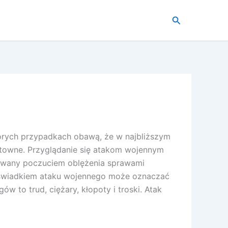
Szukaj
tórych przypadkach obawą, że w najbliższym
ztowne. Przyglądanie się atakom wojennym
kowany poczuciem oblężenia sprawami
 świadkiem ataku wojennego może oznaczać
w to trud, ciężary, kłopoty i troski. Atak