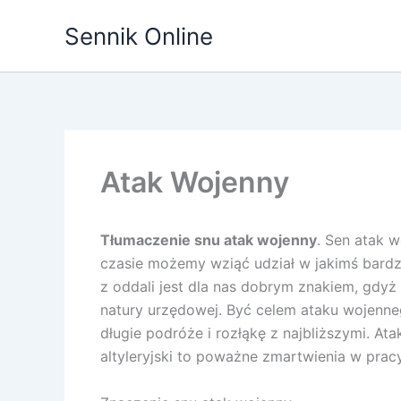
Przejdź
Sennik Online
do
treści
Atak Wojenny
Tłumaczenie snu atak wojenny
. Sen atak 
czasie możemy wziąć udział w jakimś bardz
z oddali jest dla nas dobrym znakiem, gd
natury urzędowej. Być celem ataku wojenn
długie podróże i rozłąkę z najbliższymi. At
altyleryjski to poważne zmartwienia w prac