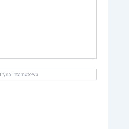
na
netowa