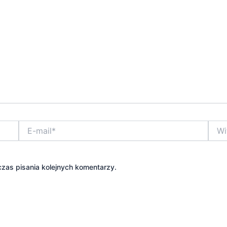
E-
Witry
mail*
inter
zas pisania kolejnych komentarzy.