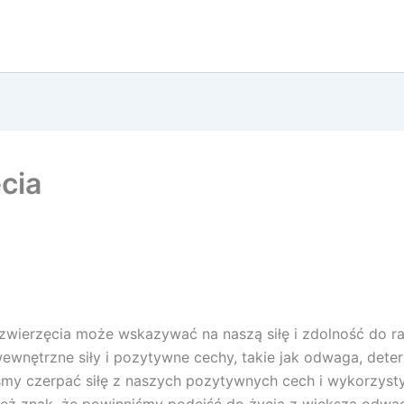
cia
wierzęcia może wskazywać na naszą siłę i zdolność do rad
ętrzne siły i pozytywne cechy, takie jak odwaga, determi
my czerpać siłę z naszych pozytywnych cech i wykorzyst
wnież znak, że powinniśmy podejść do życia z większą odw