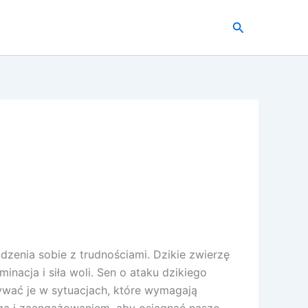
Szukaj
zenia sobie z trudnościami. Dzikie zwierzę
nacja i siła woli. Sen o ataku dzikiego
ywać je w sytuacjach, które wymagają
agą i zaangażowaniem, aby osiągnąć nasze