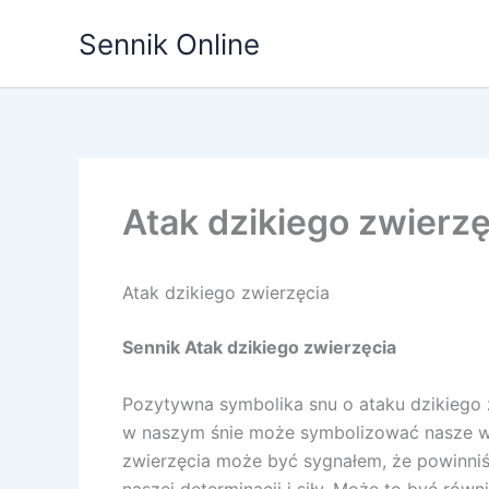
Przejdź
Sennik Online
do
treści
Atak dzikiego zwierzę
Atak dzikiego zwierzęcia
Sennik Atak dzikiego zwierzęcia
Pozytywna symbolika snu o ataku dzikiego z
w naszym śnie może symbolizować nasze wewn
zwierzęcia może być sygnałem, że powinniś
naszej determinacji i siły. Może to być ró