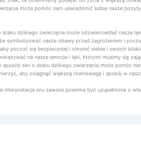
zwierzęcia może pomóc nam uświadomić sobie nasze pozyt
o ataku dzikiego zwierzęcia może odzwierciedlać nasze lęk
oże symbolizować nasze obawy przed zagrożeniem i poczu
by poczuć się bezpieczniej i chronić siebie i swoich blis
skazywać na nasze emocje i lęki, którymi musimy się zająć
n sposób sen o ataku dzikiego zwierzęcia może pomóc n
mierzyć, aby osiągnąć większą równowagę i spokój w nasz
 interpretacja snu zawsze powinna być uzupełniona o włas