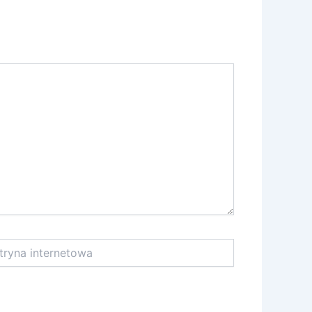
na
netowa