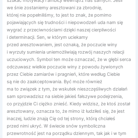
szukać motywacji i ambicji wewnątrz nas samych. Jeśli
we śnie zostaniemy aresztowani za zbrodnię,
której nie popełniliśmy, to jest to znak, że pomimo
pojawiających się trudności i niepowodzeń uda nam się
wygrać z przeciwnościami dzięki naszej cierpliwości
i determinacji. Sen, w którym uciekamy
przed aresztowaniem, jest oznaką, że poczucie winy
i wyrzuty sumienia uniemożliwiają rozwój naszych relacji
uczuciowych. Symbol ten może oznaczać, że w głębi serca
odczuwasz wielkie poczucie winy z powodu żywionych
przez Ciebie zamiarów i pragnień, które według Ciebie
są nie do zaakceptowania. Być może również
ma to związek z tym, że wskutek nieszczęśliwych działań
sam sprowadzisz na siebie jakieś fałszywe podejrzenia,
co przyjdzie Ci ciężko znieść. Kiedy widzisz, że ktoś został
aresztowany, oznacza to, że mimo iż łudziłeś się, że jest
inaczej, ludzie znają Cię od tej strony, którą chciałeś
przed nimi ukryć. W świecie snów symboliczna
przewrotność jest na porządku dziennym, tak jak i w tym