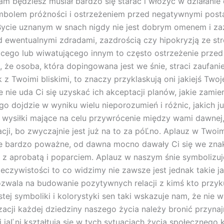
am będziesz musiał bardzo się starać i włożyć w działanie
mbolem próżności i ostrzeżeniem przed negatywnymi postaw
Bycie uznanym w snach nigdy nie jest dobrym omenem i za
ewentualnymi zdradami, zazdrością czy hipokryzją ze stro
cującego lub wiwatującego innym to często ostrzeżenie prz
 osoba, która dopingowana jest we śnie, straci zaufanie 
 Twoimi bliskimi, to znaczy przyklaskują oni jakiejś Twoj
nie uda Ci się uzyskać ich akceptacji planów, jakie zamie
o dojdzie w wyniku wielu nieporozumień i różnic, jakich ju
ś wysiłki mające na celu przywrócenie między wami dawnej
ji, bo zwyczajnie jest już na to za póĽno. Aplauz w Twoi
e bardzo poważne, od dawna mocno dawały Ci się we znaki
z aprobatą i poparciem. Aplauz w naszym śnie symbolizuje
czywistości to co widzimy nie zawsze jest jednak takie ja
zwala na budowanie pozytywnych relacji z kimś kto prz
ej symboliki i kolorystyki sen taki wskazuje nam, że nie w
zacji każdej dziedziny naszego życia należy bronić prz
jaĽni kształtują się w tych sytuacjach życia społecznego 