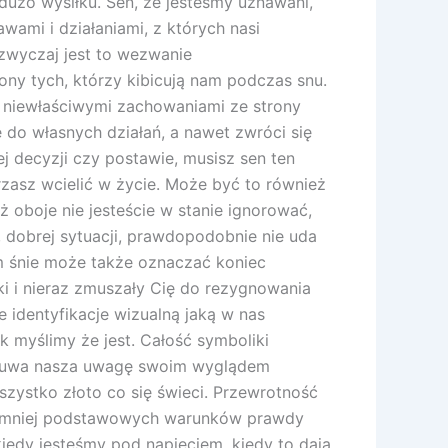
 dużo wysiłku. Sen, że jesteśmy uznawani,
ami i działaniami, z których nasi
zwyczaj jest to wezwanie
ny tych, którzy kibicują nam podczas snu.
ed niewłaściwymi zachowaniami ze strony
do własnych działań, a nawet zwróci się
ej decyzji czy postawie, musisz sen ten
rzasz wcielić w życie. Może być to również
ż oboje nie jesteście w stanie ignorować,
, dobrej sytuacji, prawdopodobnie nie uda
m śnie może także oznaczać koniec
 i nieraz zmuszały Cię do rezygnowania
 identyfikacje wizualną jaką w nas
k myślimy że jest. Całość symboliki
ykuwa nasza uwagę swoim wyglądem
szystko złoto co się świeci. Przewrotność
ynajmniej podstawowych warunków prawdy
kiedy jesteśmy pod napięciem. kiedy to dają