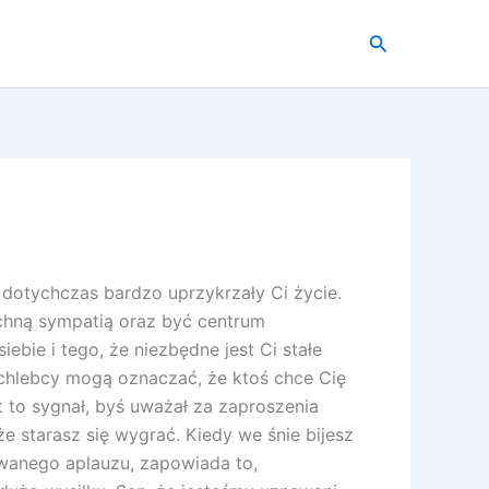
Szukaj
 dotychczas bardzo uprzykrzały Ci życie.
echną sympatią oraz być centrum
ebie i tego, że niezbędne jest Ci stałe
chlebcy mogą oznaczać, że ktoś chce Cię
st to sygnał, byś uważał za zaproszenia
że starasz się wygrać. Kiedy we śnie bijesz
kiwanego aplauzu, zapowiada to,