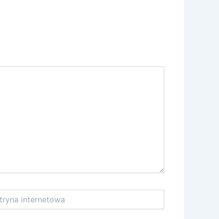
na
netowa