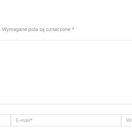
.
Wymagane pola są oznaczone
*
E-
Witry
mail*
inter