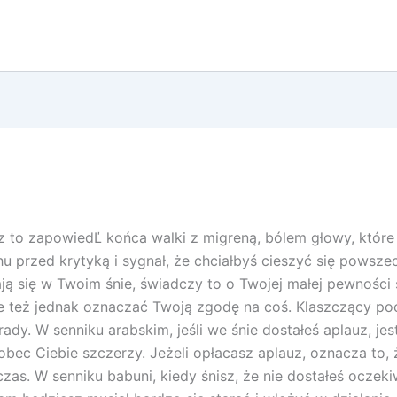
uz to zapowiedĽ końca walki z migreną, bólem głowy, które
u przed krytyką i sygnał, że chciałbyś cieszyć się powsz
ją się w Twoim śnie, świadczy to o Twojej małej pewności si
e też jednak oznaczać Twoją zgodę na coś. Klaszczący po
ady. W senniku arabskim, jeśli we śnie dostałeś aplauz, je
obec Ciebie szczerzy. Jeżeli opłacasz aplauz, oznacza to, 
 czas. W senniku babuni, kiedy śnisz, że nie dostałeś ocze