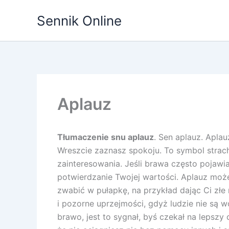
Przejdź
Sennik Online
do
treści
Aplauz
Tłumaczenie snu aplauz
. Sen aplauz. Apla
Wreszcie zaznasz spokoju. To symbol strach
zainteresowania. Jeśli brawa często pojawia
potwierdzanie Twojej wartości. Aplauz moż
zwabić w pułapkę, na przykład dając Ci złe r
i pozorne uprzejmości, gdyż ludzie nie są w
brawo, jest to sygnał, byś czekał na lepszy