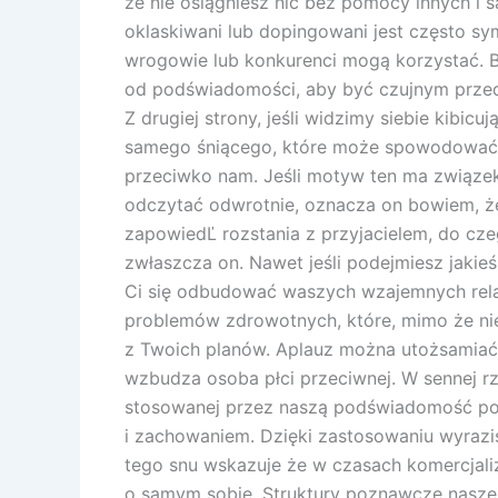
że nie osiągniesz nic bez pomocy innych i s
oklaskiwani lub dopingowani jest często sy
wrogowie lub konkurenci mogą korzystać. 
od podświadomości, aby być czujnym przed 
Z drugiej strony, jeśli widzimy siebie kibi
samego śniącego, które może spowodować, że
przeciwko nam. Jeśli motyw ten ma związek z
odczytać odwrotnie, oznacza on bowiem, że 
zapowiedĽ rozstania z przyjacielem, do czeg
zwłaszcza on. Nawet jeśli podejmiesz jakie
Ci się odbudować waszych wzajemnych relac
problemów zdrowotnych, które, mimo że ni
z Twoich planów. Aplauz można utożsamiać 
wzbudza osoba płci przeciwnej. W sennej rze
stosowanej przez naszą podświadomość po
i zachowaniem. Dzięki zastosowaniu wyrazist
tego snu wskazuje że w czasach komercjali
o samym sobie. Struktury poznawcze naszej 