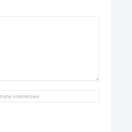
na
netowa