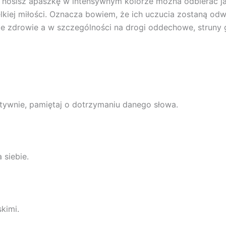
ub nosisz apaszkę w intensywnym kolorze można odbierać 
lkiej miłości. Oznacza bowiem, że ich uczucia zostaną odw
e zdrowie a w szczególności na drogi oddechowe, struny g
ktywnie, pamiętaj o dotrzymaniu danego słowa.
 siebie.
kimi.