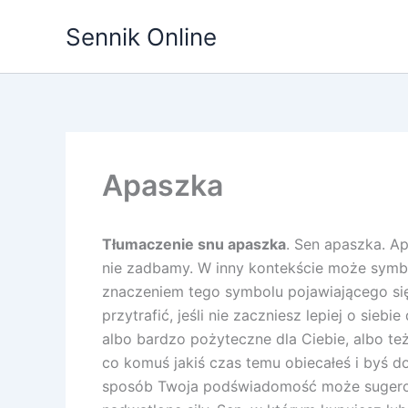
Przejdź
Sennik Online
do
treści
Apaszka
Tłumaczenie snu apaszka
. Sen apaszka. Ap
nie zadbamy. W inny kontekście może symbo
znaczeniem tego symbolu pojawiającego się 
przytrafić, jeśli nie zaczniesz lepiej o sie
albo bardzo pożyteczne dla Ciebie, albo też 
co komuś jakiś czas temu obiecałeś i byś d
sposób Twoja podświadomość może sugerowa