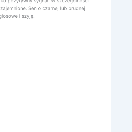
jako pozytywny sygnał. W szczególności
zajemnione. Sen o czarnej lub brudnej
łosowe i szyję.