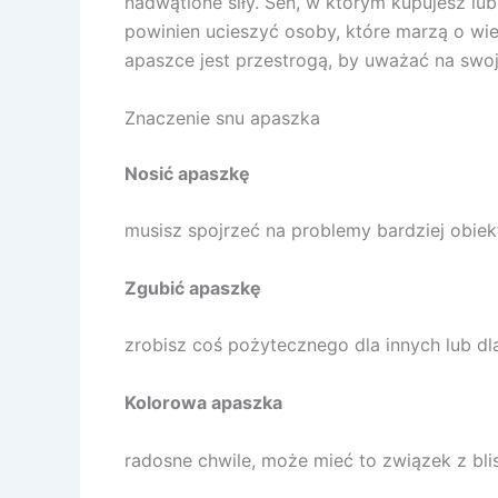
nadwątlone siły. Sen, w którym kupujesz l
powinien ucieszyć osoby, które marzą o wie
apaszce jest przestrogą, by uważać na swoj
Znaczenie snu apaszka
Nosić apaszkę
musisz spojrzeć na problemy bardziej obie
Zgubić apaszkę
zrobisz coś pożytecznego dla innych lub dla
Kolorowa apaszka
radosne chwile, może mieć to związek z blis