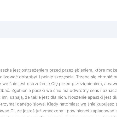
aszka jest ostrzeżeniem przed przeziębieniem, które może 
lizować dobrobyt i pełnię szczęścia. Trzeba się chronić
we śnie jest ostrzeżenie Cię przed przeziębieniem, a naw
bie dbać. Zgubienie paszki we śnie ma odwrotny sens i oznacz
inni uznają, że takie jest dla nich. Noszenie apaszki jest 
otrzymał danego słowa. Kiedy natomiast we śnie kupujesz a
ć Ci, że jesteś już zmęczony i powinieneś zaplanować 