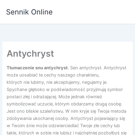
Przejdź
Sennik Online
do
treści
Antychryst
Tłumaczenie snu antychryst
. Sen antychryst. Antychryst
może uosabiać te cechy naszego charakteru,
których nie lubimy, nie akceptujemy, negujemy je.
Spychane głęboko w podświadomość przyjmują symbol
postaci złej i odrażającej. Może jednak również
symbolizować uczucie, którym obdarzamy drugą osobę.
Jest ono bliskie szaleństwu. W nim kryje się Twoja metoda
zdobywania ukochanej osoby. Antychryst pojawiający się
w Twoim śnie może odzwierciedlać Twoje złe cechy lub
takie, których w sobie nie lubisz i najchętniej pozbyłbyś się