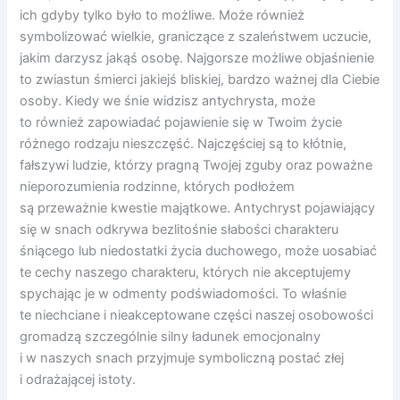
ich gdyby tylko było to możliwe. Może również
symbolizować wielkie, graniczące z szaleństwem uczucie,
jakim darzysz jakąś osobę. Najgorsze możliwe objaśnienie
to zwiastun śmierci jakiejś bliskiej, bardzo ważnej dla Ciebie
osoby. Kiedy we śnie widzisz antychrysta, może
to również zapowiadać pojawienie się w Twoim życie
różnego rodzaju nieszczęść. Najczęściej są to kłótnie,
fałszywi ludzie, którzy pragną Twojej zguby oraz poważne
nieporozumienia rodzinne, których podłożem
są przeważnie kwestie majątkowe. Antychryst pojawiający
się w snach odkrywa bezlitośnie słabości charakteru
śniącego lub niedostatki życia duchowego, może uosabiać
te cechy naszego charakteru, których nie akceptujemy
spychając je w odmenty podświadomości. To właśnie
te niechciane i nieakceptowane części naszej osobowości
gromadzą szczególnie silny ładunek emocjonalny
i w naszych snach przyjmuje symboliczną postać złej
i odrażającej istoty.