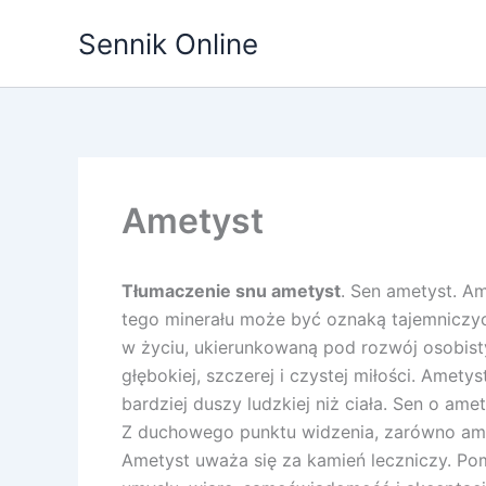
Przejdź
Sennik Online
do
treści
Ametyst
Tłumaczenie snu ametyst
. Sen ametyst. Am
tego minerału może być oznaką tajemniczyc
w życiu, ukierunkowaną pod rozwój osobist
głębokiej, szczerej i czystej miłości. Amet
bardziej duszy ludzkiej niż ciała. Sen o am
Z duchowego punktu widzenia, zarówno amety
Ametyst uważa się za kamień leczniczy. Po