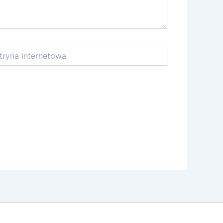
na
netowa