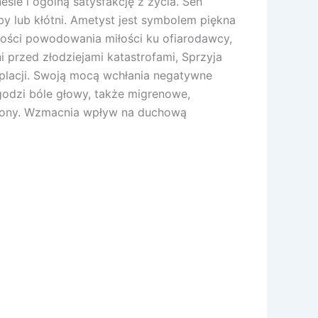
ie i ogólną satysfakcję z życia. Sen
y lub kłótni. Ametyst jest symbolem piękna
ości powodowania miłości ku ofiarodawcy,
 przed złodziejami katastrofami, Sprzyja
placji. Swoją mocą wchłania negatywne
godzi bóle głowy, także migrenowe,
orony. Wzmacnia wpływ na duchową