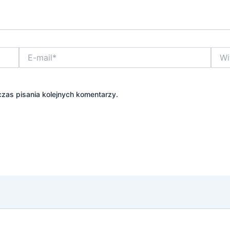
E-
Witry
mail*
inter
zas pisania kolejnych komentarzy.