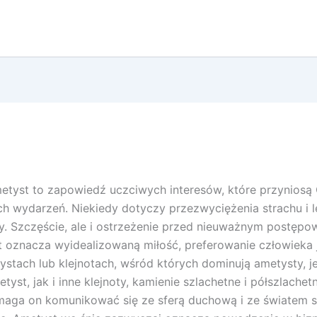
etyst to zapowiedź uczciwych interesów, które przyniosą C
h wydarzeń. Niekiedy dotyczy przezwyciężenia strachu i 
y. Szczęście, ale i ostrzeżenie przed nieuważnym postępo
yst oznacza wyidealizowaną miłość, preferowanie człowieka j
etystach lub klejnotach, wśród których dominują ametysty, 
st, jak i inne klejnoty, kamienie szlachetne i półszlache
maga on komunikować się ze sferą duchową i ze światem s