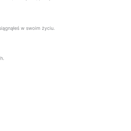
siągnąłeś w swoim życiu.
h.