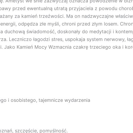
ę. Ametyst we śnie zazwyczaj oznacza powodzenie w biznes
bawy przed ewentualną utratą przyjaciela z powodu chorob
ważany za kamień trzeźwości. Ma on nadzwyczajne właściw
ergii, odpędza złe myśli, chroni przed złym losem. Chroni
rza duchową świadomość, doskonały do medytacji i kontem
rza. Leczniczo łagodzi stres, uspokaja system nerwowy, ła
i. Jako Kamień Mocy Wzmacnia czakrę trzeciego oka i k
go i osobistego, tajemnicze wydarzenia
oznań, szczęście, pomyślność.