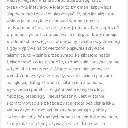
wiedzy. Aligator w śnie symbolizuje zdradę, fałsz
oraz ukryte instynkty. Aligator to zły omen, zapowiedź
niepowodzeń i wielkich nieszczęść. Symbolika aligatora
wskazuje na ukryte w ciemnych wodach naszej
podświadomości naszych lęków, jednym z tych zagrożeń
w postaci symbolicznej jest właśnie aligator który nurkuje
w odmętach naszej jaźni w mroczny świat naszych emocji
a gdy wypływa na powierzchnie ujawnia skrywane
tajemnice, to właśnie przez symbolikę aligatora nasza
świadomość szuka płynność, uzdrawiania i oczyszczania
w tych sfer naszej jaźni. Aligatory mają niesamowicie
wyostrzone wszystkie zmysły, wzrok , słuch i poczucie
odległości, dlatego tez ich działanie ma znamiona
wyważenia i perfekcji. Aligator jest niezwykle silny,
milczący, przebiegły i nieustraszony. Jest w stanie
skonfrontować się z każda żyjącą istota bez cienia lęku.
Ma przy tym bardzo skuteczne regenerują się skórę
i wiecznie zęby. W naszych snach ten symbol mówi nam,
że my także możemy używając wszystkich swoich