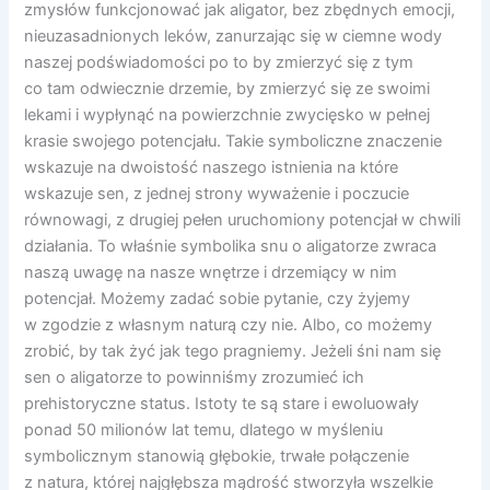
zmysłów funkcjonować jak aligator, bez zbędnych emocji,
nieuzasadnionych leków, zanurzając się w ciemne wody
naszej podświadomości po to by zmierzyć się z tym
co tam odwiecznie drzemie, by zmierzyć się ze swoimi
lekami i wypłynąć na powierzchnie zwycięsko w pełnej
krasie swojego potencjału. Takie symboliczne znaczenie
wskazuje na dwoistość naszego istnienia na które
wskazuje sen, z jednej strony wyważenie i poczucie
równowagi, z drugiej pełen uruchomiony potencjał w chwili
działania. To właśnie symbolika snu o aligatorze zwraca
naszą uwagę na nasze wnętrze i drzemiący w nim
potencjał. Możemy zadać sobie pytanie, czy żyjemy
w zgodzie z własnym naturą czy nie. Albo, co możemy
zrobić, by tak żyć jak tego pragniemy. Jeżeli śni nam się
sen o aligatorze to powinniśmy zrozumieć ich
prehistoryczne status. Istoty te są stare i ewoluowały
ponad 50 milionów lat temu, dlatego w myśleniu
symbolicznym stanowią głębokie, trwałe połączenie
z natura, której najgłębsza mądrość stworzyła wszelkie