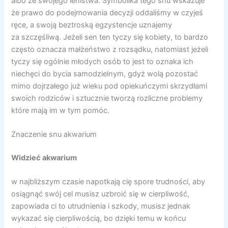
albo ze swojego lenistwa. Symbolika tego snu wskazuje
że prawo do podejmowania decyzji oddaliśmy w czyjeś
ręce, a swoją beztroską egzystencje uznajemy
za szczęśliwą. Jeżeli sen ten tyczy się kobiety, to bardzo
często oznacza małżeństwo z rozsądku, natomiast jeżeli
tyczy się ogólnie młodych osób to jest to oznaka ich
niechęci do bycia samodzielnym, gdyż wolą pozostać
mimo dojrzałego już wieku pod opiekuńczymi skrzydłami
swoich rodziców i sztucznie tworzą rozliczne problemy
które mają im w tym pomóc.
Znaczenie snu akwarium
Widzieć akwarium
w najbliższym czasie napotkają cię spore trudności, aby
osiągnąć swój cel musisz uzbroić się w cierpliwość,
zapowiada ci to utrudnienia i szkody, musisz jednak
wykazać się cierpliwością, bo dzięki temu w końcu