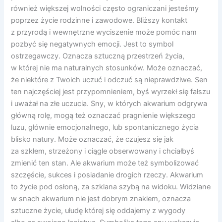
również większej wolności często ograniczani jesteśmy
poprzez życie rodzinne i zawodowe. Bliższy kontakt
z przyrodą i wewnętrzne wyciszenie może pomóc nam
pozbyć się negatywnych emocji. Jest to symbol
ostrzegawczy. Oznacza sztuczną przestrzeń życia,
w której nie ma naturalnych stosunków. Może oznaczać,
że niektóre z Twoich uczuć i odczuć są nieprawdziwe. Sen
ten najczęściej jest przypomnieniem, byś wyrzekł się fałszu
i uważał na złe uczucia. Sny, w których akwarium odgrywa
główną rolę, mogą też oznaczać pragnienie większego
luzu, głównie emocjonalnego, lub spontanicznego życia
blisko natury. Może oznaczać, że czujesz się jak
za szkłem, strzeżony i ciągle obserwowany i chciałbyś
zmienić ten stan. Ale akwarium może też symbolizować
szczęście, sukces i posiadanie drogich rzeczy. Akwarium
to życie pod osłoną, za szklana szybą na widoku. Widziane
w snach akwarium nie jest dobrym znakiem, oznacza
sztuczne życie, ułudę której się oddajemy z wygody