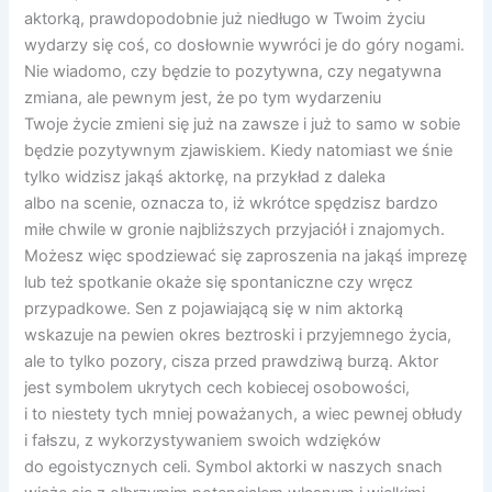
aktorką, prawdopodobnie już niedługo w Twoim życiu
wydarzy się coś, co dosłownie wywróci je do góry nogami.
Nie wiadomo, czy będzie to pozytywna, czy negatywna
zmiana, ale pewnym jest, że po tym wydarzeniu
Twoje życie zmieni się już na zawsze i już to samo w sobie
będzie pozytywnym zjawiskiem. Kiedy natomiast we śnie
tylko widzisz jakąś aktorkę, na przykład z daleka
albo na scenie, oznacza to, iż wkrótce spędzisz bardzo
miłe chwile w gronie najbliższych przyjaciół i znajomych.
Możesz więc spodziewać się zaproszenia na jakąś imprezę
lub też spotkanie okaże się spontaniczne czy wręcz
przypadkowe. Sen z pojawiającą się w nim aktorką
wskazuje na pewien okres beztroski i przyjemnego życia,
ale to tylko pozory, cisza przed prawdziwą burzą. Aktor
jest symbolem ukrytych cech kobiecej osobowości,
i to niestety tych mniej poważanych, a wiec pewnej obłudy
i fałszu, z wykorzystywaniem swoich wdzięków
do egoistycznych celi. Symbol aktorki w naszych snach