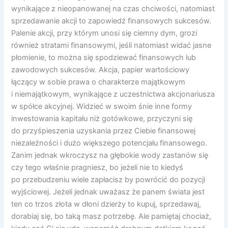
wynikające z nieopanowanej na czas chciwości, natomiast
sprzedawanie akcji to zapowiedź finansowych sukcesów.
Palenie akcji, przy którym unosi się ciemny dym, grozi
również stratami finansowymi, jeśli natomiast widać jasne
płomienie, to można się spodziewać finansowych lub
zawodowych sukcesów. Akcja, papier wartościowy
łączący w sobie prawa o charakterze majątkowym
i niemajątkowym, wynikające z uczestnictwa akcjonariusza
w spółce akcyjnej. Widzieć w swoim śnie inne formy
inwestowania kapitału niż gotówkowe, przyczyni się
do przyśpieszenia uzyskania przez Ciebie finansowej
niezależności i dużo większego potencjału finansowego.
Zanim jednak wkroczysz na głębokie wody zastanów się
czy tego właśnie pragniesz, bo jeżeli nie to kiedyś
po przebudzeniu wiele zapłacisz by powrócić do pozycji
wyjściowej. Jeżeli jednak uważasz że panem świata jest
ten co trzos złota w dłoni dzierży to kupuj, sprzedawaj,
dorabiaj się, bo taką masz potrzebę. Ale pamiętaj chociaż,